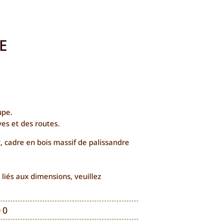
E
upe.
ves et des routes.
, cadre en bois massif de palissandre
 liés aux dimensions, veuillez
Plage
00