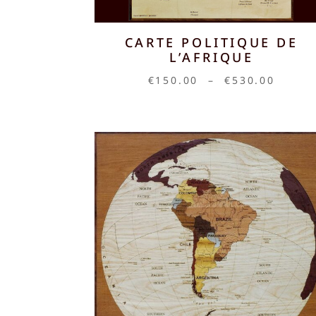
CARTE POLITIQUE DE
L’AFRIQUE
Plage
€
150.00
–
€
530.00
de
prix :
€150.
à
€530.