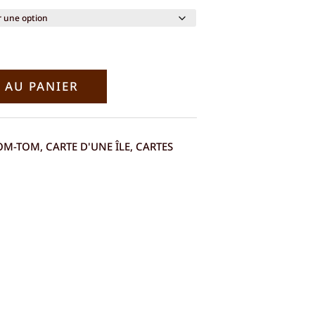
de
prix :
€120.00
à
 AU PANIER
€290.00
DOM-TOM
,
CARTE D'UNE ÎLE
,
CARTES