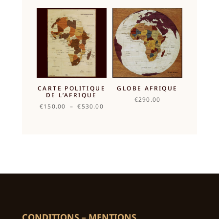
prix :
prix :
€760.00
€230.00
à
à
€3,190.00
€3,190.00
CARTE POLITIQUE
GLOBE AFRIQUE
DE L’AFRIQUE
€
290.00
Plage
€
150.00
–
€
530.00
de
prix :
€150.00
à
€530.00
CONDITIONS – MENTIONS