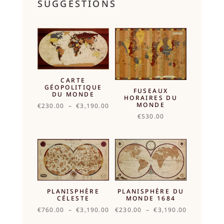
SUGGESTIONS
CARTE
GÉOPOLITIQUE
FUSEAUX
DU MONDE
HORAIRES DU
MONDE
Plage
€
230.00
–
€
3,190.00
de
€
530.00
prix :
€230.00
à
€3,190.00
PLANISPHÈRE
PLANISPHÈRE DU
CÉLESTE
MONDE 1684
Plage
Plage
€
760.00
–
€
3,190.00
€
230.00
–
€
3,190.00
de
de