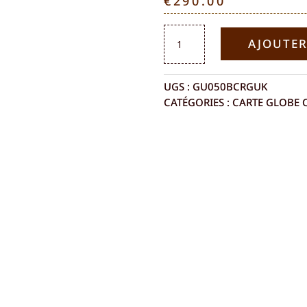
€
290.00
QUANTITÉ
AJOUTER
DE
GLOBE
AMÉRIQUE
UGS :
GU050BCRGUK
DU
CATÉGORIES :
CARTE GLOBE 
NORD