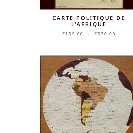
CARTE POLITIQUE DE
L’AFRIQUE
Plage
€
150.00
–
€
530.00
de
prix :
€150.
à
€530.