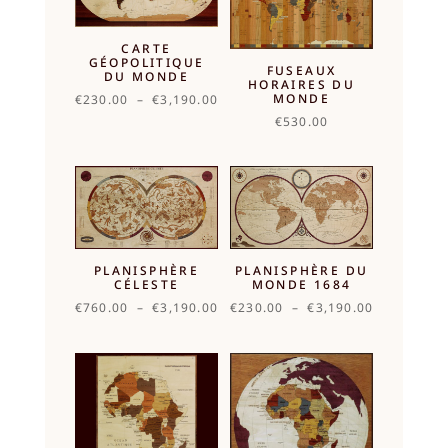
CARTE
GÉOPOLITIQUE
FUSEAUX
DU MONDE
HORAIRES DU
MONDE
Plage
€
230.00
–
€
3,190.00
de
€
530.00
prix :
€230.00
à
€3,190.00
PLANISPHÈRE
PLANISPHÈRE DU
CÉLESTE
MONDE 1684
Plage
Plage
€
760.00
–
€
3,190.00
€
230.00
–
€
3,190.00
de
de
prix :
prix :
€760.00
€230.00
à
à
€3,190.00
€3,190.00