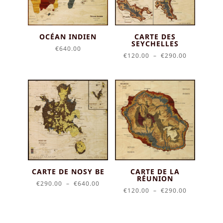
OCÉAN INDIEN
CARTE DES
SEYCHELLES
€
640.00
Plage
€
120.00
–
€
290.00
de
prix :
€120.00
à
€290.00
CARTE DE NOSY BE
CARTE DE LA
RÉUNION
Plage
€
290.00
–
€
640.00
Plage
€
120.00
–
€
290.00
de
de
prix :
prix :
€290.00
€120.00
à