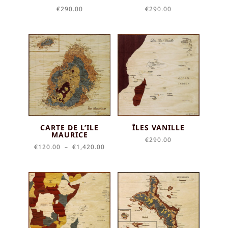
€
290.00
€
290.00
CARTE DE L’ILE
ÎLES VANILLE
MAURICE
€
290.00
Plage
€
120.00
–
€
1,420.00
de
prix :
€120.00
à
€1,420.00