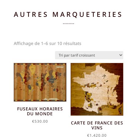
à
€640.00
€290.00
AUTRES MARQUETERIES
Trié
Affichage de 1–6 sur 10 résultats
par
prix
croissant
FUSEAUX HORAIRES
DU MONDE
€
530.00
CARTE DE FRANCE DES
VINS
€
1,420.00