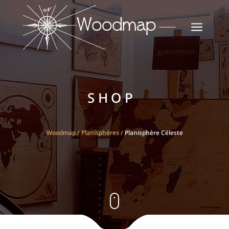
a
SHOP
Woodmap
/
Planisphères
/
Planisphère Céleste