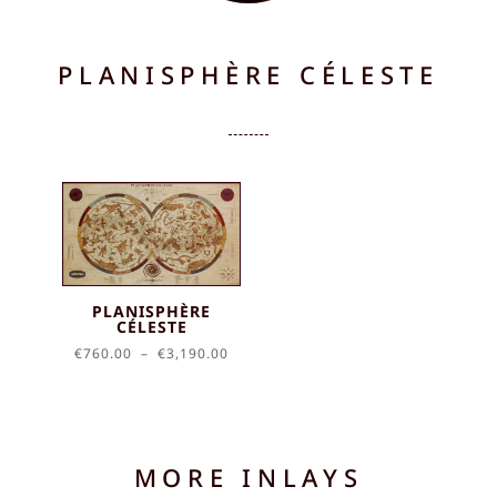
PLANISPHÈRE CÉLESTE
PLANISPHÈRE
CÉLESTE
Plage
€
760.00
–
€
3,190.00
de
prix :
€760.00
à
€3,190.00
MORE INLAYS