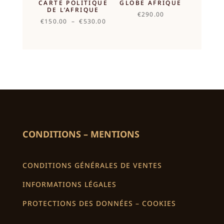
CARTE POLITIQUE
GLOBE AFRIQUE
DE L’AFRIQUE
€
290.00
Plage
€
150.00
–
€
530.00
de
prix :
€150.00
à
€530.00
CONDITIONS – MENTIONS
CONDITIONS GÉNÉRALES DE VENTES
INFORMATIONS LÉGALES
PROTECTIONS DES DONNÉES – COOKIES