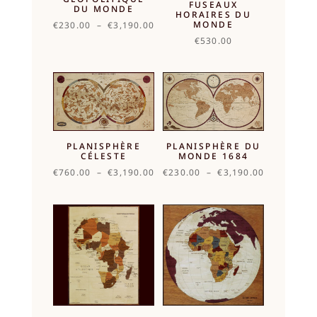
FUSEAUX
DU MONDE
HORAIRES DU
MONDE
Plage
€
230.00
–
€
3,190.00
de
€
530.00
prix :
€230.00
à
€3,190.00
PLANISPHÈRE
PLANISPHÈRE DU
CÉLESTE
MONDE 1684
Plage
Plage
€
760.00
–
€
3,190.00
€
230.00
–
€
3,190.00
de
de
prix :
prix :
€760.00
€230.00
à
à
€3,190.00
€3,190.00