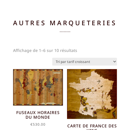
prix :
€150.00
à
€530.00
AUTRES MARQUETERIES
Trié
Affichage de 1–6 sur 10 résultats
par
prix
croissant
FUSEAUX HORAIRES
DU MONDE
€
530.00
CARTE DE FRANCE DES