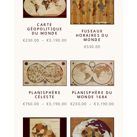
CARTE
GÉOPOLITIQUE
FUSEAUX
DU MONDE
HORAIRES DU
MONDE
Plage
€
230.00
–
€
3,190.00
de
€
530.00
prix :
€230.00
à
€3,190.00
PLANISPHÈRE
PLANISPHÈRE DU
CÉLESTE
MONDE 1684
Plage
Plage
€
760.00
–
€
3,190.00
€
230.00
–
€
3,190.00
de
de
prix :
prix :
€760.00
€230.00
à
à
€3,190.00
€3,190.00